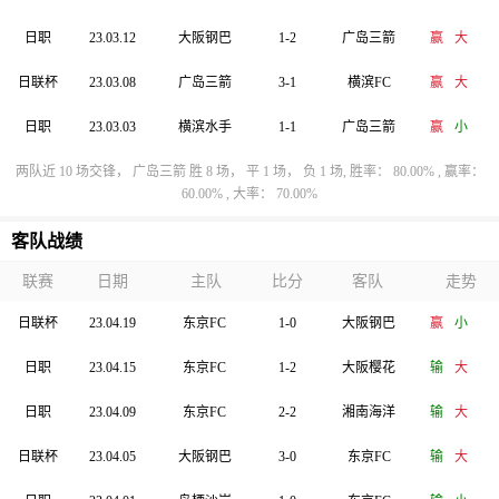
日职
23.03.12
大阪钢巴
1-2
广岛三箭
赢
大
日联杯
23.03.08
广岛三箭
3-1
横滨FC
赢
大
日职
23.03.03
横滨水手
1-1
广岛三箭
赢
小
两队近 10 场交锋， 广岛三箭 胜 8 场， 平 1 场， 负 1 场, 胜率： 80.00% , 赢率：
60.00% , 大率： 70.00%
客队战绩
联赛
日期
主队
比分
客队
走势
日联杯
23.04.19
东京FC
1-0
大阪钢巴
赢
小
日职
23.04.15
东京FC
1-2
大阪樱花
输
大
日职
23.04.09
东京FC
2-2
湘南海洋
输
大
日联杯
23.04.05
大阪钢巴
3-0
东京FC
输
大