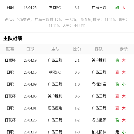
日职
18.04.25
东京FC
3-1
广岛三箭
输
大
两队近 9 场交锋， 广岛三箭 胜 1 场， 平 3 场， 负 5 场, 胜率： 11.11% , 赢率：
11.11% , 大率： 44.44%
主队战绩
联赛
日期
主队
比分
客队
走势
日联杯
23.04.19
广岛三箭
2-1
神户胜利
输
大
日职
23.04.15
横滨FC
0-3
广岛三箭
赢
大
日职
23.04.09
广岛三箭
1-0
鸟栖沙岩
输
小
日联杯
23.04.05
神户胜利
0-5
广岛三箭
赢
大
日职
23.04.01
鹿岛鹿角
1-2
广岛三箭
赢
大
日联杯
23.03.26
广岛三箭
1-2
名古屋鲸
输
大
日职
23.03.19
广岛三箭
1-0
柏太阳神
走
小