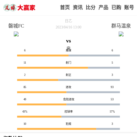
首页
赢家视点
赛事比分
实战版入口
我的业
日乙
磐城FC
群马温泉
2023/04/16 13:00
vs
技术统计
完
6
角球
6
11
射门
5
2
射正
3
85
进攻
93
49
危险进攻
53
43%
控球率
57%
10
犯规
3