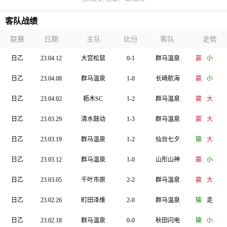
客队战绩
联赛
日期
主队
比分
客队
走势
日乙
23.04.12
大宫松鼠
0-1
群马温泉
赢
小
日乙
23.04.08
群马温泉
1-0
长崎航海
赢
小
日乙
23.04.02
枥木SC
1-2
群马温泉
赢
大
日乙
23.03.29
清水鼓动
1-3
群马温泉
赢
大
日乙
23.03.19
群马温泉
1-2
仙台七夕
输
大
日乙
23.03.12
群马温泉
1-0
山形山神
赢
小
日乙
23.03.05
千叶市原
2-2
群马温泉
赢
大
日乙
23.02.26
町田泽维
2-0
群马温泉
输
走
日乙
23.02.18
群马温泉
0-0
秋田闪电
输
小