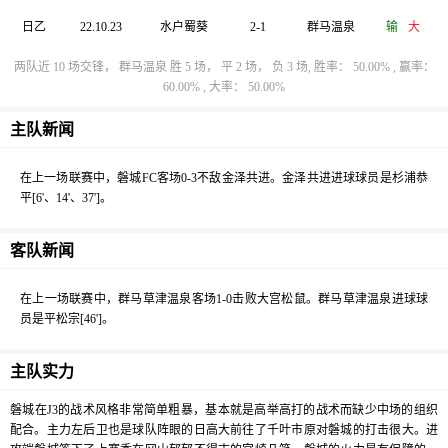
日乙
22.10.23
水户蜀葵
2-1
群马温泉
输
大
两队近 10 场交锋， 群马温泉 胜 5 场， 平 2 场， 负 3 场, 胜率： 50.00% , 赢率：
60.00% , 大率： 50.00%
主队新闻
在上一场联赛中，磐城FC客场0-3不敌金泽共进。金泽共进进球球员是杉浦恭
平[6'、14'、37']。
客队新闻
在上一场联赛中，群马草津温泉客场1-0击败大宫松鼠。群马草津温泉进球球
员是平松宗[46']。
主队实力
磐城在J3的战术风格非常简单粗暴，基本就是高举高打的战术而缺少中场的组织
配合。主力左后卫也是球队阵眼的日高大前往了千叶市原对磐城的打击很大。进