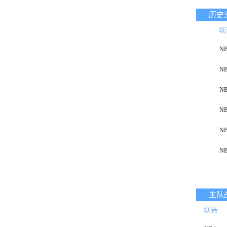
历史
联
N
N
N
N
N
N
N
N
主队
联赛
N