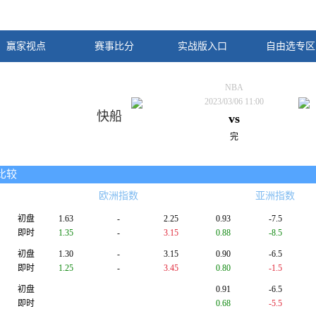
赢家视点
赛事比分
实战版入口
自由选专区
NBA
2023/03/06 11:00
快船
vs
完
比较
欧洲指数
亚洲指数
初盘
1.63
-
2.25
0.93
-7.5
即时
1.35
-
3.15
0.88
-8.5
初盘
1.30
-
3.15
0.90
-6.5
即时
1.25
-
3.45
0.80
-1.5
初盘
0.91
-6.5
即时
0.68
-5.5