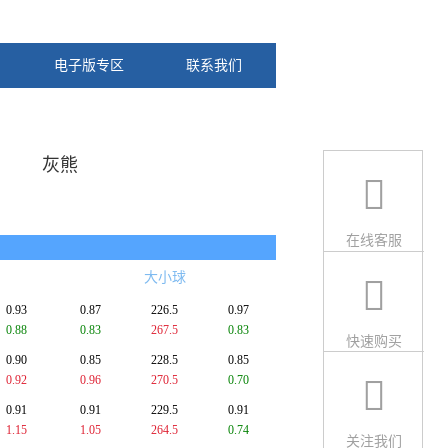
电子版专区
联系我们
灰熊
在线客服
大小球
0.93
0.87
226.5
0.97
0.88
0.83
267.5
0.83
快速购买
0.90
0.85
228.5
0.85
0.92
0.96
270.5
0.70
0.91
0.91
229.5
0.91
1.15
1.05
264.5
0.74
关注我们