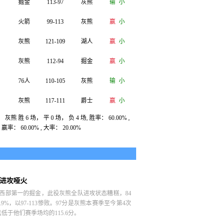
掘金
113-97
灰熊
输
小
快船
赢
大
火箭
99-113
灰熊
赢
小
灰熊
121-109
湖人
赢
小
灰熊
112-94
掘金
赢
小
76人
110-105
灰熊
输
小
灰熊
117-111
爵士
赢
小
灰熊 胜 6 场， 平 0 场， 负 4 场, 胜率： 60.00% ,
凯尔特人
119-109
灰熊
输
大
赢率： 60.00% , 大率： 20.00%
灰熊
128-107
森林狼
赢
大
灰熊
104-89
公牛
赢
小
灰熊
103-106
猛龙
输
小
进攻哑火
西部第一的掘金，此役灰熊全队进攻状态糟糕，84
.9%，以97-113惨败。97分是灰熊本赛季至今第4次
远低于他们赛季场均的115.6分。