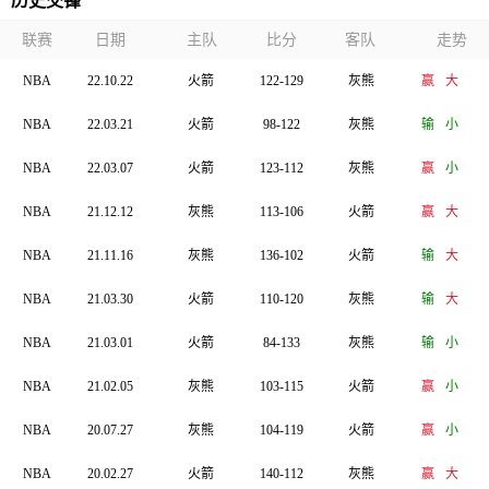
历史交锋
联赛
日期
主队
比分
客队
走势
NBA
22.10.22
火箭
122-129
灰熊
赢
大
NBA
22.03.21
火箭
98-122
灰熊
输
小
NBA
22.03.07
火箭
123-112
灰熊
赢
小
NBA
21.12.12
灰熊
113-106
火箭
赢
大
NBA
21.11.16
灰熊
136-102
火箭
输
大
NBA
21.03.30
火箭
110-120
灰熊
输
大
NBA
21.03.01
火箭
84-133
灰熊
输
小
NBA
21.02.05
灰熊
103-115
火箭
赢
小
NBA
20.07.27
灰熊
104-119
火箭
赢
小
NBA
20.02.27
火箭
140-112
灰熊
赢
大