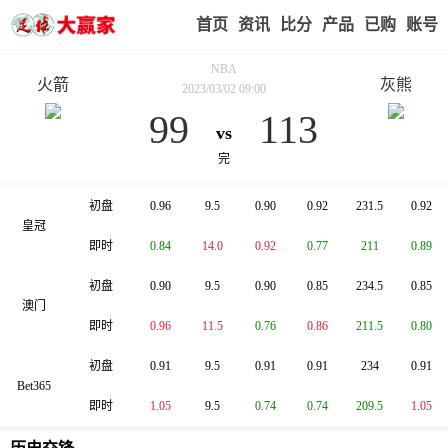
首页
赢家视点
赛事比分
实战版入口
我的业
NBA
火箭
灰熊
2023/03/02 09:00
99
113
vs
指数比较
完
公司
亚洲指数
大小球
初盘
0.96
9.5
0.90
0.92
231.5
0.92
皇冠
即时
0.84
14.0
0.92
0.77
211
0.89
初盘
0.90
9.5
0.90
0.85
234.5
0.85
澳门
即时
0.96
11.5
0.76
0.86
211.5
0.80
初盘
0.91
9.5
0.91
0.91
234
0.91
Bet365
即时
1.05
9.5
0.74
0.74
209.5
1.05