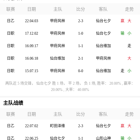
联赛
日期
主队
比分
客队
走势
日乙
22.04.03
甲府风林
2-3
仙台七夕
赢
大
日职
17.12.02
甲府风林
1-0
仙台七夕
输
小
日职
16.09.17
甲府风林
1-1
仙台维加
走
日职
16.06.18
仙台维加
2-1
甲府风林
大
日职
15.07.15
甲府风林
0-0
仙台维加
走
小
两队近 5 场交锋， 仙台七夕 胜 1 场， 平 2 场， 负 1 场, 胜率： 20.00% , 赢率：
20.00% , 大率： 40.00%
主队战绩
联赛
日期
主队
比分
客队
走势
日乙
22.07.02
町田泽维
2-3
仙台七夕
赢
大
日乙
22.06.25
仙台七夕
1-1
山形山神
输
小