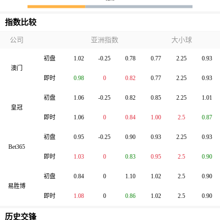
指数比较
公司
亚洲指数
大小球
初盘
1.02
-0.25
0.78
0.77
2.25
0.93
澳门
即时
0.98
0
0.82
0.77
2.25
0.93
初盘
1.06
-0.25
0.82
0.85
2.25
1.01
皇冠
即时
1.06
0
0.84
1.00
2.5
0.87
初盘
0.95
-0.25
0.90
0.93
2.25
0.93
Bet365
即时
1.03
0
0.83
0.95
2.5
0.90
初盘
0.84
0
1.10
1.02
2.5
0.90
易胜博
即时
1.08
0
0.86
1.02
2.5
0.90
历史交锋