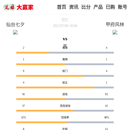
首页
赢家视点
赛事比分
实战版入口
我的业
日乙
仙台七夕
甲府风林
2022/07/06 18:00
vs
技术统计
完
2
角球
4
1
黄牌
1
9
射门
4
4
射正
1
91
进攻
92
57
危险进攻
42
52%
控球率
48%
8
犯规
15