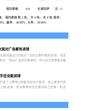
福冈黄蜂
0-0
札幌冈萨
赢
小
， 福冈黄蜂 胜 2 场， 平 4 场， 负 4 场, 胜率：
福冈黄蜂
1-0
东京FC
赢
小
00% , 赢率： 40.00% , 大率： 20.00%
神户胜利
0-0
福冈黄蜂
赢
小
湘南海洋
3-1
福冈黄蜂
输
大
福冈黄蜂
1-1
磐田喜悦
走
小
次面对广岛都有进球
在福冈最近2次面对广岛的比赛中都有进球，前宽
表示：“我对广岛的印象很好，所以这次我想再次瞄
射手还没能进球
引进了上赛季J2的最佳射手卢基安，他上赛季代表
进22粒进球，但本赛季他还在等待自己的第一粒进
区1分
3场不胜其中包括日联杯输给磐田喜悦、联赛输给