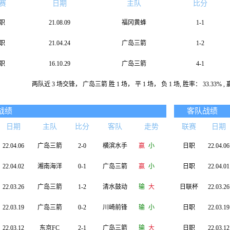
赛
日期
主队
比分
职
21.08.09
福冈黄蜂
1-1
职
21.04.24
广岛三箭
1-2
职
16.10.29
广岛三箭
4-1
两队近 3 场交锋， 广岛三箭 胜 1 场， 平 1 场， 负 1 场, 胜率： 33.33% , 赢率
战绩
客队战绩
日期
主队
比分
客队
走势
联赛
日期
22.04.06
广岛三箭
2-0
横滨水手
赢
小
日职
22.04.06
22.04.02
湘南海洋
0-1
广岛三箭
赢
小
日职
22.04.01
22.03.26
广岛三箭
1-2
清水鼓动
输
大
日联杯
22.03.26
22.03.19
广岛三箭
0-2
川崎前锋
输
小
日职
22.03.19
22.03.12
东京FC
2-1
广岛三箭
输
大
日职
22.03.12