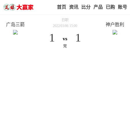
首页
赢家视点
赛事比分
实战版入口
我的业
日职
广岛三箭
神户胜利
2022/03/06 15:00
1
1
vs
完