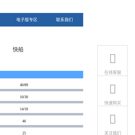
电子版专区
联系我们
快船
在线客服
40/89
10/30
快速购买
14/18
46
关注我们
25