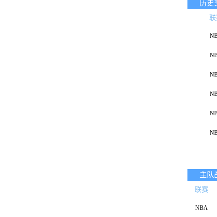
历史
联
N
N
N
N
N
N
N
N
主队
联赛
N
NBA
N