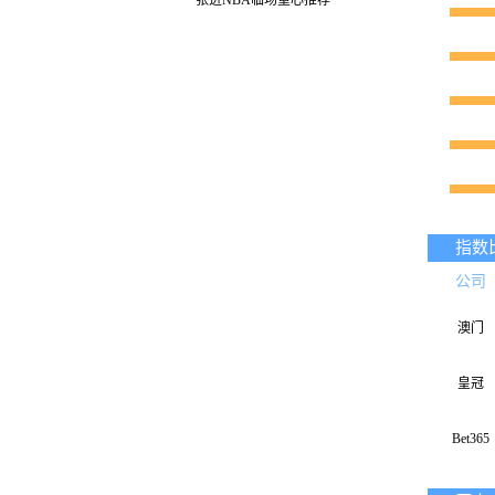
张进NBA临场重心推荐
指数
公司
澳门
皇冠
Bet365