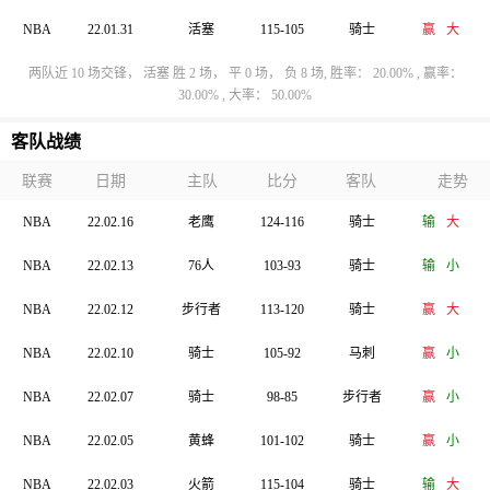
NBA
22.01.31
活塞
115-105
骑士
赢
大
两队近 10 场交锋， 活塞 胜 2 场， 平 0 场， 负 8 场, 胜率： 20.00% , 赢率：
30.00% , 大率： 50.00%
客队战绩
联赛
日期
主队
比分
客队
走势
NBA
22.02.16
老鹰
124-116
骑士
输
大
NBA
22.02.13
76人
103-93
骑士
输
小
NBA
22.02.12
步行者
113-120
骑士
赢
大
NBA
22.02.10
骑士
105-92
马刺
赢
小
NBA
22.02.07
骑士
98-85
步行者
赢
小
NBA
22.02.05
黄蜂
101-102
骑士
赢
小
NBA
22.02.03
火箭
115-104
骑士
输
大