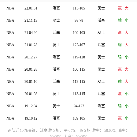
NBA
22.01.31
活塞
115-105
骑士
赢
大
NBA
21.11.13
骑士
98-78
活塞
输
小
NBA
21.04.20
活塞
109-105
骑士
赢
大
NBA
21.01.28
骑士
122-107
活塞
输
大
NBA
20.12.27
活塞
119-128
骑士
输
小
NBA
20.01.28
活塞
100-115
骑士
赢
大
NBA
20.01.10
活塞
112-115
骑士
输
大
NBA
20.01.08
骑士
113-115
活塞
赢
小
NBA
19.12.04
骑士
94-127
活塞
输
小
NBA
19.10.12
活塞
109-105
骑士
赢
小
两队近 10 场交锋， 活塞 胜 5 场， 平 0 场， 负 5 场, 胜率： 50.00% , 赢率：
50.00% , 大率： 50.00%