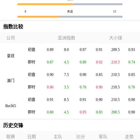
8
失误
12
指数比较
公司
亚洲指数
大小球
初盘
0.89
8.0
0.97
0.91
209.5
0.93
皇冠
即时
0.87
4.5
0.89
0.92
210.5
0.74
初盘
0.90
7.5
0.90
0.85
210.5
0.85
澳门
即时
0.96
3.5
0.76
0.90
210.5
0.76
初盘
0.91
8.5
0.91
0.90
210.5
0.90
Bet365
即时
0.80
4.5
0.95
0.83
208.5
0.90
历史交锋
联赛
日期
主队
比分
客队
走势