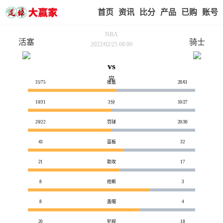
首页
赢家视点
赛事比分
实战版入口
我的业
NBA
活塞
骑士
2022/02/25 08:00
vs
技术统计
完
31/75
投篮
28/61
10/31
3分
10/27
20/22
罚球
20/30
43
篮板
32
21
助攻
17
8
抢断
3
8
盖帽
4
20
犯规
18