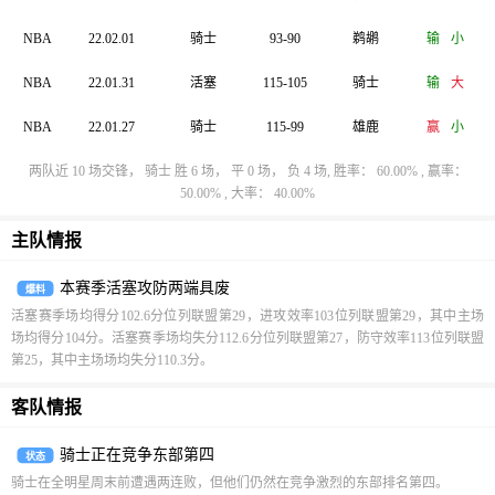
NBA
22.02.01
骑士
93-90
鹈鹕
输
小
NBA
22.01.31
活塞
115-105
骑士
输
大
NBA
22.01.27
骑士
115-99
雄鹿
赢
小
两队近 10 场交锋， 骑士 胜 6 场， 平 0 场， 负 4 场, 胜率： 60.00% , 赢率：
50.00% , 大率： 40.00%
主队情报
本赛季活塞攻防两端具废
爆料
活塞赛季场均得分102.6分位列联盟第29，进攻效率103位列联盟第29，其中主场
场均得分104分。活塞赛季场均失分112.6分位列联盟第27，防守效率113位列联盟
第25，其中主场场均失分110.3分。
客队情报
骑士正在竞争东部第四
状态
骑士在全明星周末前遭遇两连败，但他们仍然在竞争激烈的东部排名第四。