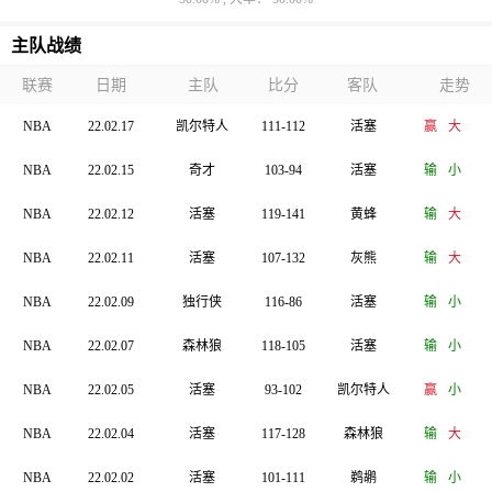
主队战绩
联赛
日期
主队
比分
客队
走势
NBA
22.02.17
凯尔特人
111-112
活塞
赢
大
NBA
22.02.15
奇才
103-94
活塞
输
小
NBA
22.02.12
活塞
119-141
黄蜂
输
大
NBA
22.02.11
活塞
107-132
灰熊
输
大
NBA
22.02.09
独行侠
116-86
活塞
输
小
NBA
22.02.07
森林狼
118-105
活塞
输
小
NBA
22.02.05
活塞
93-102
凯尔特人
赢
小
NBA
22.02.04
活塞
117-128
森林狼
输
大
NBA
22.02.02
活塞
101-111
鹈鹕
输
小