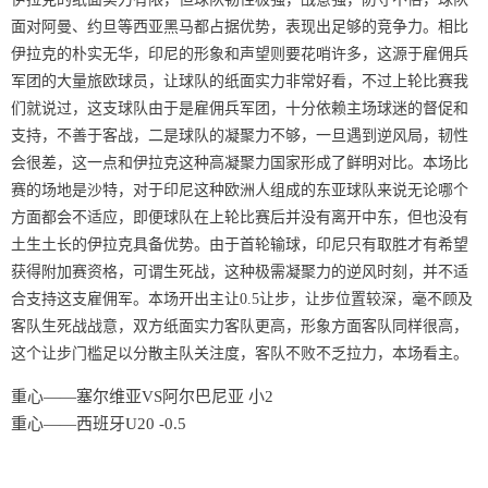
面对阿曼、约旦等西亚黑马都占据优势，表现出足够的竞争力。相比
伊拉克的朴实无华，印尼的形象和声望则要花哨许多，这源于雇佣兵
军团的大量旅欧球员，让球队的纸面实力非常好看，不过上轮比赛我
们就说过，这支球队由于是雇佣兵军团，十分依赖主场球迷的督促和
支持，不善于客战，二是球队的凝聚力不够，一旦遇到逆风局，韧性
会很差，这一点和伊拉克这种高凝聚力国家形成了鲜明对比。本场比
赛的场地是沙特，对于印尼这种欧洲人组成的东亚球队来说无论哪个
方面都会不适应，即便球队在上轮比赛后并没有离开中东，但也没有
土生土长的伊拉克具备优势。由于首轮输球，印尼只有取胜才有希望
获得附加赛资格，可谓生死战，这种极需凝聚力的逆风时刻，并不适
合支持这支雇佣军。本场开出主让0.5让步，让步位置较深，毫不顾及
客队生死战战意，双方纸面实力客队更高，形象方面客队同样很高，
这个让步门槛足以分散主队关注度，客队不败不乏拉力，本场看主。
重心——塞尔维亚VS阿尔巴尼亚 小2
重心——西班牙U20 -0.5