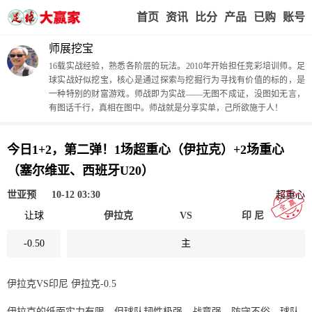
首页
赢家视点
赛事比分
实战版入口
我的业
师展挖宝
16载实战经验，熟悉各阶层的玩法。2010年开始担任竞彩培训师。足
球实战好似挖宝，核心是通过探索与挖掘行为寻找有价值的标的，是
一种特别的财富游戏。师战即为实战——无图不成证，没图如无言，
有图话千行，真相在图中。师战就是分享实单，己所欲施于人！
今日1+2，第二弹！1场超重心（伊拉克）+2场重心
（塞尔维亚、西班牙U20）
世亚预
10-12 03:30
超重心
让球
伊拉克
VS
印 尼
-0.50
主
伊拉克VS印尼 伊拉克-0.5
伊拉克的纸面实力有限，但球队韧性极强，战意强，防守不俗，球队