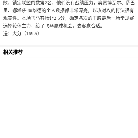
败，锁定联盟倒数第2名，他们没有战绩压力，奥贡博瓦尔、萨巴
里、娜塔莎·霍华德的个人数据都非常漂亮，以攻对攻的打法很有
观赏性。本场飞马客场让2.5分，确定名次的王牌最后一场常规赛
选择轮休主力，给了飞马赢球机会，去客赢合适。
送：大分（169.5）
相关推荐