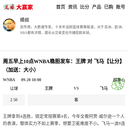
首页
赢家视点
赛事比分
实战版入口
我的业
顺叔
吴传顺，大数据专家，十多年追踪篮球赛事报道，对于亚洲、欧洲、
NBA都有涉猎，擅长从交易变化中捕捉剧本球。
周五早上10点WNBA稳胆发车：王牌 对 飞马【让分】
（加送：大小）
WNBA
09-20 10:00
超重心
让球
王牌
VS
飞马
2.50
客
王牌拿到4连胜，锁定常规赛第4名，今年全看阿贾·威尔逊一个人
的表演，整体实力不如上赛季，想要卫冕难度不小。飞马一波8连