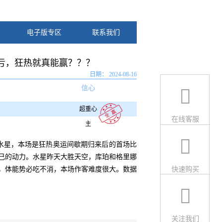
电子版专区
联系我们
吃亏，狂热就真能赢？？？
2024-08-16
信心
超重心
在线客服
主
水星，本场是狂热奥运间歇期归来后的首场比
己的动力。水星昨天大胜天空，库珀和格里娜
，体能势必吃不消，本场作客难度很大。数据
快速购买
关注我们