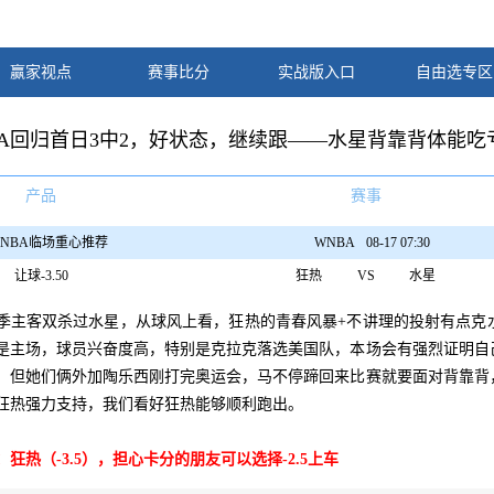
赢家视点
赛事比分
实战版入口
自由选专区
BA回归首日3中2，好状态，继续跟——水星背靠背体能
产品
赛事
NBA临场重心推荐
WNBA
08-17 07:30
让球
-3.50
狂热
VS
水星
季主客双杀过水星，从球风上看，狂热的青春风暴+不讲理的投射有点克
是主场，球员兴奋度高，特别是克拉克落选美国队，本场会有强烈证明自
，但她们俩外加陶乐西刚打完奥运会，马不停蹄回来比赛就要面对背靠背
狂热强力支持，我们看好狂热能够顺利跑出。
狂热（-3.5），担心卡分的朋友可以选择-2.5上车