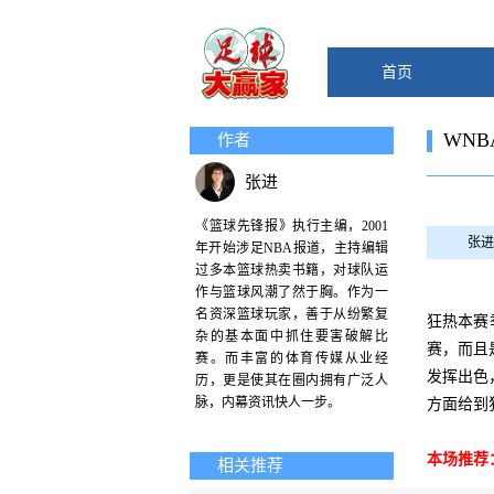
首页
WN
作者
张进
《篮球先锋报》执行主编，2001
张进
年开始涉足NBA报道，主持编辑
过多本篮球热卖书籍，对球队运
作与篮球风潮了然于胸。作为一
名资深篮球玩家，善于从纷繁复
狂热本赛
杂的基本面中抓住要害破解比
赛，而且
赛。而丰富的体育传媒从业经
发挥出色
历，更是使其在圈内拥有广泛人
脉，内幕资讯快人一步。
方面给到
本场推荐：
相关推荐