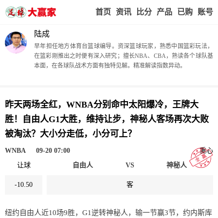
首页
赢家视点
赛事比分
实战版入口
我的业
陆成
早年担任地方体育台篮球编导。资深篮球玩家，熟悉中国篮彩玩法，
在篮彩刚推出之时便有深入研究；擅长NBA、CBA，熟读各个球队基
本面，在各球队战术方面有独特见解。精准解读指数异动。
昨天两场全红，WNBA分别命中太阳爆冷，王牌大
胜！自由人G1大胜，维持让步，神秘人客场再次大败
被淘汰？大小分走低，小分可上？
WNBA
09-20 07:00
重心
让球
自由人
VS
神秘人
-10.50
客
纽约自由人近10场9胜，G1逆转神秘人，输一节赢3节，约内斯库