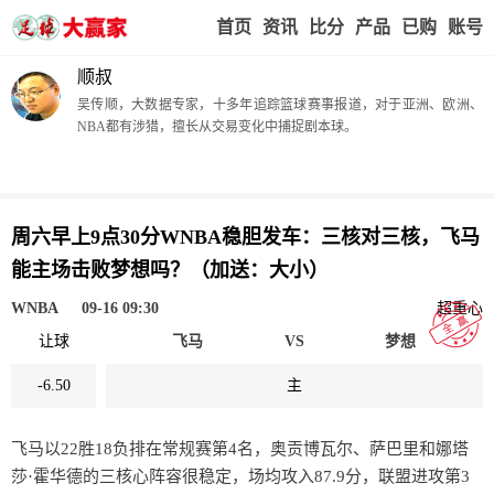
首页
赢家视点
赛事比分
实战版入口
我的业
顺叔
吴传顺，大数据专家，十多年追踪篮球赛事报道，对于亚洲、欧洲、
NBA都有涉猎，擅长从交易变化中捕捉剧本球。
周六早上9点30分WNBA稳胆发车：三核对三核，飞马
能主场击败梦想吗？（加送：大小）
WNBA
09-16 09:30
超重心
让球
飞马
VS
梦想
-6.50
主
飞马以22胜18负排在常规赛第4名，奥贡博瓦尔、萨巴里和娜塔
莎·霍华德的三核心阵容很稳定，场均攻入87.9分，联盟进攻第3