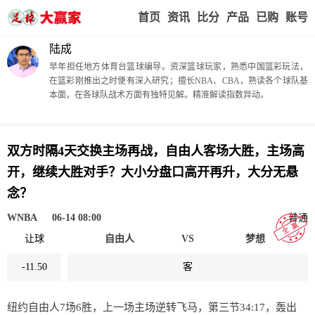
首页
赢家视点
赛事比分
实战版入口
我的业
陆成
早年担任地方体育台篮球编导。资深篮球玩家，熟悉中国篮彩玩法，
在篮彩刚推出之时便有深入研究；擅长NBA、CBA，熟读各个球队基
本面，在各球队战术方面有独特见解。精准解读指数异动。
双方时隔4天交换主场再战，自由人客场大胜，主场高
开，继续大胜对手？大小分盘口高开再升，大分无悬
念？
WNBA
06-14 08:00
普通
让球
自由人
VS
梦想
-11.50
客
纽约自由人7场6胜，上一场主场逆转飞马，第三节34:17，轰出