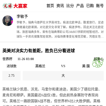
首页
赢家视点
赛事比分
实战版入口
我的业
李敏予
李敏予，瑞典乌普萨拉大学高材生。痴迷北欧神话，酷爱旅行，足迹
曾踏遍北欧诸国，对北欧文化非常了解。痴迷伊布，因此关注北欧足
球。旅居瑞典多年，曾有在瑞典博彩公司24hBET供职的短暂经历，对
球队一手资讯搜集驾轻就熟，对临场赛事变化嗅觉灵敏，凭借女性独
有的第六感，结合自身对北欧足球的了解，推荐手法异于常人。
英美对决实力有差距，胜负已分看进球
世界杯
11-26 03:00
超重心
进球数
英格兰
VS
美 国
2.75
大
英格兰缺少凯恩、沃克、马奎尔和麦迪逊，美国少了德拉托雷、
麦肯尼和穆萨。美国最近6战仅1胜，但此前热身赛防守表现尚
可。英格兰一路欧国联6战不胜，但世界杯6比2大胜伊朗。英格