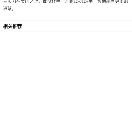
兰实力在美国之上，此役让半一升到1球/1球半，预期能有更多的
进球。
相关推荐