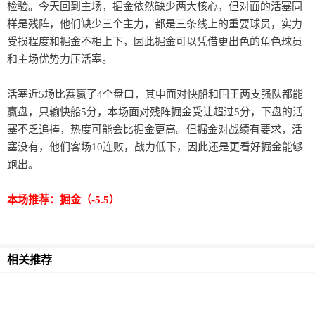
检验。今天回到主场，掘金依然缺少两大核心，但对面的活塞同
样是残阵，他们缺少三个主力，都是三条线上的重要球员，实力
受损程度和掘金不相上下，因此掘金可以凭借更出色的角色球员
和主场优势力压活塞。
活塞近5场比赛赢了4个盘口，其中面对快船和国王两支强队都能
赢盘，只输快船5分，本场面对残阵掘金受让超过5分，下盘的活
塞不乏追捧，热度可能会比掘金更高。但掘金对战绩有要求，活
塞没有，他们客场10连败，战力低下，因此还是更看好掘金能够
跑出。
本场推荐：掘金（-5.5）
相关推荐