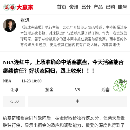
首页
赢家视点
赛事比分
实战版入口
我的业
张进
《篮球先锋报》执行主编，2001年开始涉足NBA报道，主持编辑过多
本篮球热卖书籍，对球队运作与篮球风潮了然于胸。作为一名资深篮
球玩家，善于从纷繁复杂的基本面中抓住要害破解比赛。而丰富的体
育传媒从业经历，更是使其在圈内拥有广泛人脉，内幕资讯快人一
步。
NBA连红中，上场准确命中活塞赢盘，今天活塞能否
继续信任？好状态回归，跟上收米！！！
NBA
11-23 10:00
重心
让球
掘金
VS
活塞
-5.50
主
约基奇和穆雷同时缺阵后，掘金惨败给独行侠28分，但两天后反
胜独行侠，显示出掘金的适应和调整能力，板凳的深度也得到了