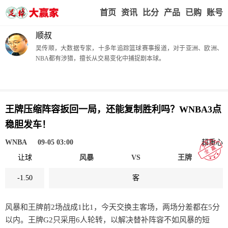
首页
赢家视点
赛事比分
实战版入口
我的业
顺叔
吴传顺，大数据专家，十多年追踪篮球赛事报道，对于亚洲、欧洲、
NBA都有涉猎，擅长从交易变化中捕捉剧本球。
王牌压缩阵容扳回一局，还能复制胜利吗？WNBA3点
稳胆发车！
WNBA
09-05 03:00
超重心
让球
风暴
VS
王牌
-1.50
客
风暴和王牌前2场战成1比1，今天交换主客场，两场分差都在5分
以内。王牌G2只采用6人轮转，以解决替补阵容不如风暴的短