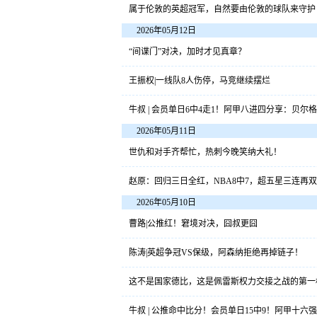
属于伦敦的英超冠军，自然要由伦敦的球队来守护
2026年05月12日
“间谍门”对决，加时才见真章？
王振权|一线队8人伤停，马竞继续摆烂
牛叔 | 会员单日6中4走1！阿甲八进四分享：贝
2026年05月11日
世仇和对手齐帮忙，热刺今晚笑纳大礼！
赵原：回归三日全红，NBA8中7，超五星三连再
2026年05月10日
曹路|公推红！窘境对决，囧叔更囧
陈涛|英超争冠VS保级，阿森纳拒绝再掉链子！
这不是国家德比，这是佩雷斯权力交接之战的第一
牛叔 | 公推命中比分！会员单日15中9！阿甲十