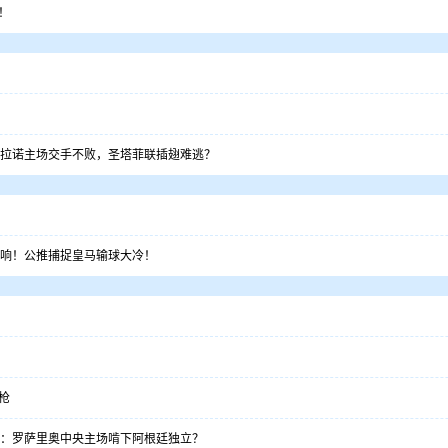
！
尔格拉诺主场交手不败，圣塔菲联插翅难逃？
双响！公推捕捉皇马输球大冷！
枪
六强：罗萨里奥中央主场啃下阿根廷独立？