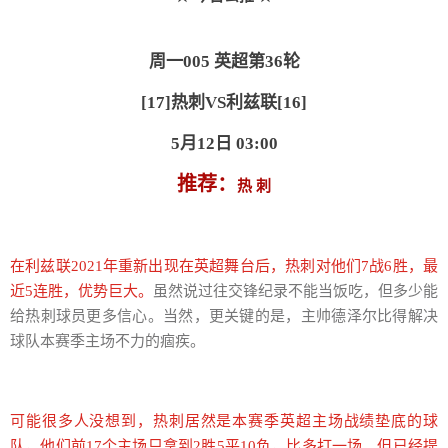
周一005 英超第36轮
[17]热刺VS利兹联[16]
5月12日 03:00
推荐
：
热 刺
在利兹联2021年重新出现在英超舞台后，热刺对他们7战6胜，最
近5连胜，优势巨大。
虽然说过往交锋纪录不能当饭吃，但多少能
给热刺球员更多信心。当然，更关键的是，主帅德泽尔比得解决
球队本赛季主场不力的痼疾。
可能很多人没想到，热刺居然是本赛季英超主场战绩垫底的球
队，他们前17个主场只拿到2胜5平10负，比多打一场、但已经提