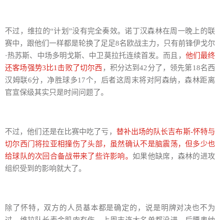
不过，维拉的“计划”没有完全奏效。诺丁汉森林在周一晚上的联
赛中，跟他们一样都是轮换了足足8名欧战主力，只有前锋伊戈尔
·热苏斯、中场多明戈斯、中卫莫拉托连续首发。而且，
他们最终
还客场强势3比1击败了切尔西
，积分达到42分了，领先第18名西
汉姆联6分，净胜球多17个，后者这周末将对阿森纳，森林距离
官宣保级其实只是时间问题了。
不过，他们还是在比赛中吃了亏，
替补出场的队长吉布斯-怀特与
切尔西门将拉亚相撞伤了头部，虽然确认不是脑震荡，但多少也
给球队的次回合备战带来了些许影响。
如果他缺席，森林的进攻
组织受到的影响就大了。
除了怀特，双方的人员基本都是确定的，说是明牌对决也不为