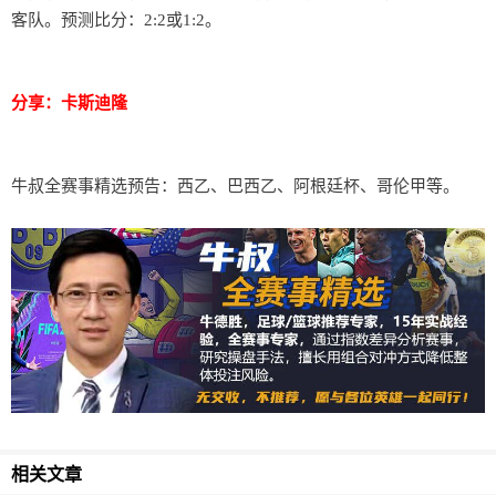
客队。预测比分：2:2或1:2。
分享：卡斯迪隆
牛叔全赛事精选预告：西乙、巴西乙、阿根廷杯、哥伦甲等。
相关文章