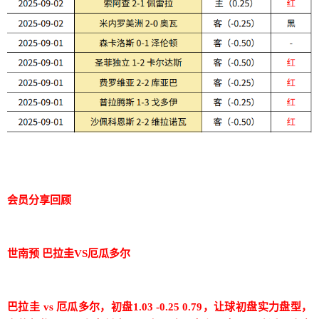
会员分享回顾
世南预 巴拉圭VS厄瓜多尔
巴拉圭 vs 厄瓜多尔，初盘1.03 -0.25 0.79，让球初盘实力盘型，