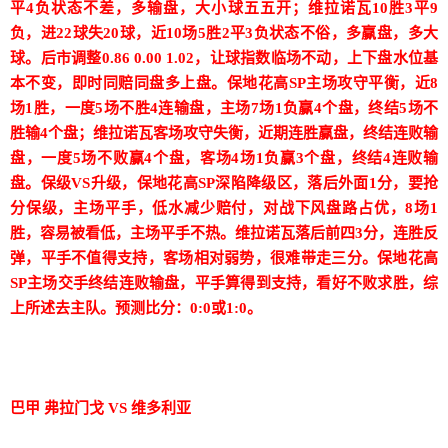
平4负状态不差，多输盘，大小球五五开；维拉诺瓦10胜3平9
负，进22球失20球，近10场5胜2平3负状态不俗，多赢盘，多大
球。后市调整0.86 0.00 1.02，让球指数临场不动，上下盘水位基
本不变，即时同赔同盘多上盘。保地花高SP主场攻守平衡，近8
场1胜，一度5场不胜4连输盘，主场7场1负赢4个盘，终结5场不
胜输4个盘；维拉诺瓦客场攻守失衡，近期连胜赢盘，终结连败输
盘，一度5场不败赢4个盘，客场4场1负赢3个盘，终结4连败输
盘。保级VS升级，保地花高SP深陷降级区，落后外面1分，要抢
分保级，主场平手，低水减少赔付，对战下风盘路占优，8场1
胜，容易被看低，主场平手不热。维拉诺瓦落后前四3分，连胜反
弹，平手不值得支持，客场相对弱势，很难带走三分。保地花高
SP主场交手终结连败输盘，平手算得到支持，看好不败求胜，综
上所述去主队。预测比分：0:0或1:0。
巴甲 弗拉门戈 VS 维多利亚