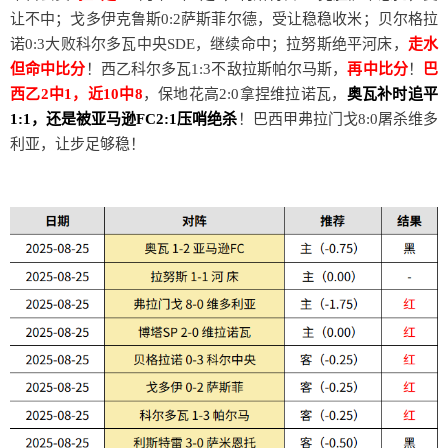
让不中；戈多伊克鲁斯0:2萨斯菲尔德，受让稳稳收米；贝尔格拉
诺0:3大败科尔多瓦中央SDE，继续命中；拉努斯绝平河床，
走水
但命中比分
！西乙科尔多瓦1:3不敌拉斯帕尔马斯，
再中比分
！
巴
西乙2中1，近10中8
，保地花高2:0拿捏维拉诺瓦，
奥瓦补时追平
1:1，还是被亚马逊FC2:1压哨绝杀
！巴西甲弗拉门戈8:0屠杀维多
利亚，让步足够稳！