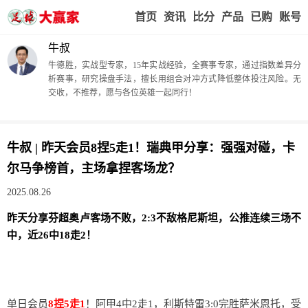
首页
赢家视点
赛事比分
实战版入口
我的业
牛叔
牛德胜，实战型专家，15年实战经验，全赛事专家，通过指数差异分
析赛事，研究操盘手法，擅长用组合对冲方式降低整体投注风险。无
交收，不推荐，愿与各位英雄一起同行！
牛叔 | 昨天会员8捏5走1！瑞典甲分享：强强对碰，卡
尔马争榜首，主场拿捏客场龙？
2025.08.26
昨天分享芬超奥卢客场不败，2:3不敌格尼斯坦，公推连续三场不
中，近26中18走2！
单日会员
8捏5走1
！阿甲4中2走1，利斯特雷3:0完胜萨米恩托，受