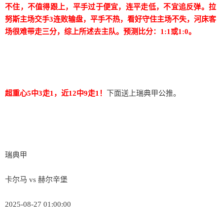
不住，不值得跟上，平手过于便宜，连平走低，不宜追反弹。拉
努斯主场交手3连败输盘，平手不热，看好守住主场不失，河床客
场很难带走三分，综上所述去主队。预测比分：1:1或1:0。
超重心5中3走1，近12中9走1！
下面送上瑞典甲公推。
瑞典甲
卡尔马 vs 赫尔辛堡
2025-08-27 01:00:00