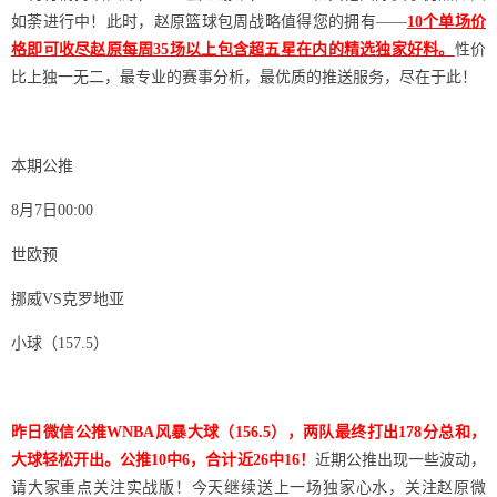
如荼进行中
！此时，赵原篮球包周战略值得您的拥有——
10个单场价
格即可收尽赵原每周35场以上包含超五星在内的精选独家好料。
性价
比上独一无二，最专业的赛事分析，最优质的推送服务，尽在于此！
本期公推
8
月
7
日
00:00
世欧预
挪威VS克罗地亚
小球（157.5）
昨日微信公推WNBA风暴大球（156.5），两队最终打出178分总和，
大球轻松开出。公推10中6，合计近26中16！
近期公推出现一些波动，
请大家重点关注实战版！
今天继续送上
一场独家心水
，关注赵原微