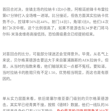
首回合对决，坐镇主场的拉纳卡1比0小胜，阿根廷前锋卡布雷拉
第67分钟打入全场唯一进球。比分接近，但各方面其实拉纳卡优
势不小，控球率56%比44%，射门14比5，角球3比0。他们14次
射门8次中框，这个比例很高了，如果不是游击队34岁老门将马
尔科·米洛舍维奇高接低挡，恐怕晋级悬念已经提前结束。
对首回合的比分，可能部分球迷还会觉得意外。毕竟，从名气上
来说，贝尔格莱德游击要远大于来自塞浦路斯的AEK拉纳卡。但
是，从当时的指数来看，他们输球其实一点都不冤枉。要知道，
当时拉纳卡的胜赔只有不足1.50，优势相当明显，而这也是有原
因的。
单从实力层面来看，依旧是塞尔维亚豪门级别的贝尔格莱德游
击，其实早已经青黄不接，按照《德转》数据，他们一线队的36
名球员总身价只有1775万欧元，
身价最高的边锋祖拜鲁才250万