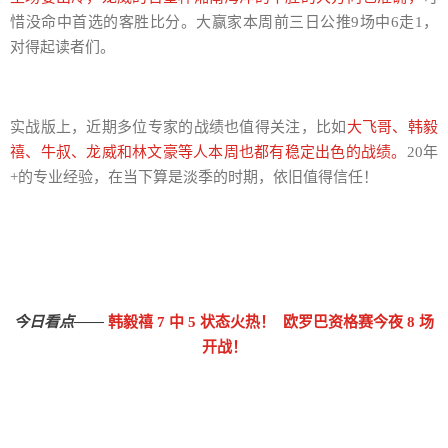
惜没命中首选的客胜比分。大赢家本周前三日公推9场中6走1，
对得起读者们。
实战版上，近期多位专家的战绩也值得关注，比如
大飞哥、韩毅
禧、牛叔、龙威和林文豪等人本周也都有稳定出色的战绩。
20年
+的专业经验，在当下算是淡季的时期，依旧值得信任！
今日
看点——
韩毅禧 7 中 5 状态火热！
欧罗巴资格赛今夜 8 场
开战！