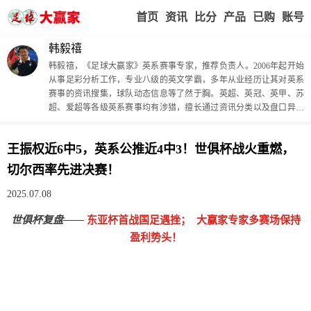
首页
赢家视点
赛事比分
实战版入口
我的业
韩毅禧
韩毅禧，《足球大赢家》英系赛事专家，推荐负责人。2006年起开始
从事足彩分析工作，专业八级的英文学霸，多年从业经历让其对英系
赛事的资讯搜集，球队动态信息等了然于胸。英超、英冠、英甲、苏
超、爱超等各级英系赛事均有涉猎，擅长通过资讯分类以及盘口异动
寻找突破口，一击命中。
王振权近6中5，英系公推近4中3！世俱杯战火重燃，
切尔西率先进决赛！
2025.07.08
世俱杯
复盘——
东亚杯首战国足遇挫；
大赢家专家多赛场保持
盈利势头！