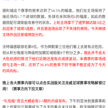
德利城这个赛季的胜率达到了54.5%的幅度，他们在主场保持了
接近场均1.7个进球的数据，失球也未到场均1的幅度，如此的数
据搭配可谓是能攻善守的状态，
上轮主场拿下了德罗赫达联3比之
后迎来了成绩3连胜，并且是连场出现了不失球的表现，今天继续
主场作战还是值得加分的。
沃特福德联排名第8位，作为倒数第三位他们看上去是有点危险，
但从积分角度与降级附加赛区域相差8个积分之多，
故此并不会太
大危机感的情况下他们近期还是有点成绩波动，本赛季的客场成
绩与主场一样，达到了36.4%的胜率下防守端不稳定成为了今天
的风向标。
晚上各大赛事内容可以点击实战版关注龙威足球赛事攻略解锁订
阅！（赛事方向下拉文章）
“礼包版”周五大概会有2-3期的内容发布，
下午的亚洲刺激赛事和
晚上的爱尔兰联赛成为了今天的重点关注对象，昨天稍微可惜北