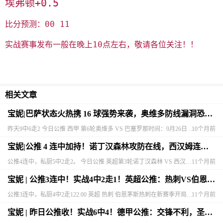
埃弗顿+0.5
比分预测：00 11
实战赛事发布一般在晚上10点左右，敬请各位关注！！
相关文章
宝妮|巴萨状态火热携 16 球强势来袭，奥维多防线漏洞恐遭重创
昨天9中6走2 今日公推 西甲 第6轮奥维多 VS 巴塞罗那时间：9月26日 03:30推荐：巴塞罗那 奥维多本赛季刚升上西甲，踢到现在明显感觉吃力。最近5场联赛里，他们只赢
10个月前
宝妮|公推 4 连中加持！诺丁汉森林攻防在线，西汉姆连败颓势难逆转？
公推4连中，私厨5中2走2。 今日公推 英超第3轮诺丁汉森林 VS 西汉姆联时间：8月31日 21:00 推荐：诺丁汉森林 诺丁汉森林新赛季开局表现稳健，前两轮取得1胜1平保持不败，
11个月前
宝妮 | 公推3连中！实战4中2走1！英超公推：热刺VS伯恩茅斯
公推3连中，私厨4中2走122:00 英超 热刺 伯恩茅斯热刺在新赛季开局表现强势，两轮英超取得全胜且一球未失，进攻端火力输出稳定，防守端展现出极高的组织性。球队延续上赛季的 4-3-3 阵型，前场由
11个月前
宝妮 | 昨日公推收！实战6中4！德甲公推：交锋不利，圣保利客场全身而退？