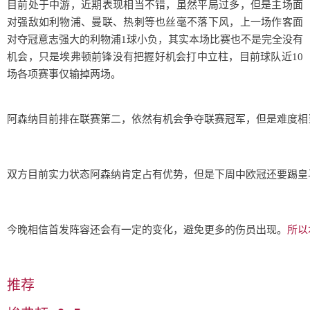
目前处于中游
，近期表现相当不错，
虽然平局过多，但是主场面
对强敌如利物浦
、曼联
、热刺等也丝毫不落下风
，上一场作客面
对夺冠意志强大的利物浦1球小负，其实本场比赛也不是完全没有
机会，只是埃弗顿前锋没有把握好机会打中立柱，
目前球队近10
场各项赛事仅输掉两场。
阿森纳目前排在联赛第二，依然有机会争夺联赛冠军
，但是难度相
双方目前实力状态阿森纳肯定占有优势，但是下周中欧冠还要踢皇
今晚相信首发阵容还会有一定的变化，避免更多的伤员出现。
所以
推荐