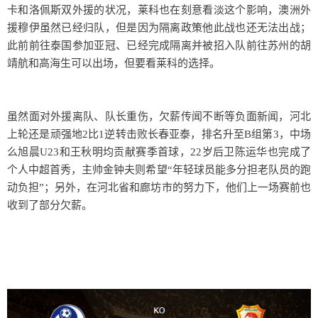
卡和洛佩斯双外援的状况，莱科也在刻意看淡这个影响，澳洲外
援穆伊虽然已经归队，但是因为隔离政策他此战也还无法出战；
此前前往泰国参加亚冠、已经完成隔离并被招入队前往苏州的胡
靖航和高海生可以出场，但要看莱科的选择。
虽然面对外援离队、队长重伤，欠薪传闻不断等负面新闻，河北
上轮还是顽强地2比1逆转击败长春亚泰，排名升至B组第3，中场
么旭晨U23和王秋明均贡献赛季首球，22岁后卫陈运华也完成了
个人中超首秀，主帅金钟夫则希望“年轻球员能多分担老队员的跑
动负担”；另外，在河北省和廊坊市的努力下，他们上一场赛前也
收到了部分欠薪。