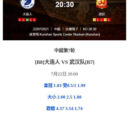
中超第7轮
[B8]大连人 VS 武汉队[B7]
7月22日 20:00
皇冠 1.83 受0.5/1 1.99
大小 2.00 2.5 1.80
欧赔 4.37 3.54 1.74