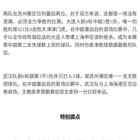
两队在苏州赛区位列最后两位，对于双方来说，这都是一场没有
退路、必须全力争胜的比赛。大连人前6轮中超1胜5负，唯一的
胜利是以1比0击败天津津门虎。在中超重启后的首场比赛中，几
乎以全华班阵容应战的大连人惨遭上海申花读秒绝杀，成为本赛
季中超第二支失球数上双的球队，同时也是净胜球数据最差的队
伍。
武汉队前6轮联赛3平3负并只打入3球，是苏州赛区唯一一支无胜
绩球队。在中超重启后的首场比赛中，武汉队与上海海港互交白
卷收场，主教练李霄鹏赛后坦言拿到一分比较幸运。
特别提点