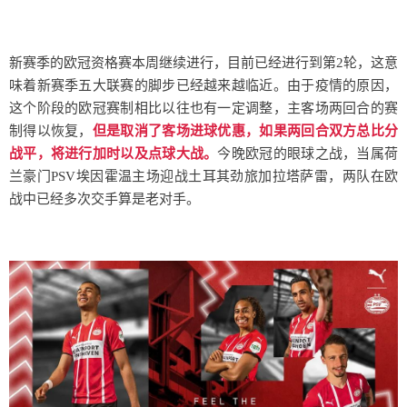
新赛季的欧冠资格赛本周继续进行，目前已经进行到第2轮，这意
味着新赛季五大联赛的脚步已经越来越临近。由于疫情的原因，
这个阶段的欧冠赛制相比以往也有一定调整，主客场两回合的赛
制得以恢复，
但是取消了客场进球优惠，如果两回合双方总比分
战平，将进行加时以及点球大战。
今晚欧冠的眼球之战，当属荷
兰豪门PSV埃因霍温主场迎战土耳其劲旅加拉塔萨雷，两队在欧
战中已经多次交手算是老对手。