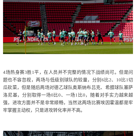
4场热身赛3胜1平，在人员并不完整的情况下战绩尚可。但是问
题也不容忽视，两场与低级别球队的较量，分别6比2、10比1切
瓜砍菜，但是随后两场对德乙球队奥斯纳布吕克、希腊球队塞萨
洛尼基，分别取得一场0比0、一场1比0，随着对手实力越来越
强，进攻方面并不是非常顺畅，当然这两场比赛埃因霍温都是牢
牢掌握主动权，只是进攻转化率并不高。