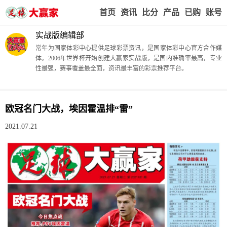
首页
赢家视点
赛事比分
实战版入口
我的业
实战版编辑部
常年为国家体彩中心提供足球彩票资讯，是国家体彩中心官方合作媒
体。2006年世界杯开始创建大赢家实战版，是国内准确率最高，专业
性最强，赛事覆盖最全面，资讯最丰富的彩票推荐平台。
欧冠名门大战，埃因霍温排“雷”
2021.07.21