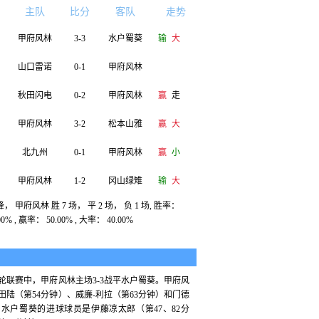
主队
比分
客队
走势
甲府风林
3-3
水户蜀葵
输
大
山口雷诺
0-1
甲府风林
秋田闪电
0-2
甲府风林
赢
走
甲府风林
3-2
松本山雅
赢
大
北九州
0-1
甲府风林
赢
小
甲府风林
1-2
冈山绿雉
输
大
， 甲府风林 胜 7 场， 平 2 场， 负 1 场, 胜率：
东京绿茵
0-0
甲府风林
输
小
00% , 赢率： 50.00% , 大率： 40.00%
甲府风林
2-1
长崎航海
赢
大
金泽塞维
1-2
甲府风林
一轮联赛中，甲府风林主场3-3战平水户蜀葵。甲府风
田陆（第54分钟）、威廉-利拉（第63分钟）和门德
甲府风林
1-0
琉球FC
赢
小
，水户蜀葵的进球球员是伊藤凉太郎（第47、82分