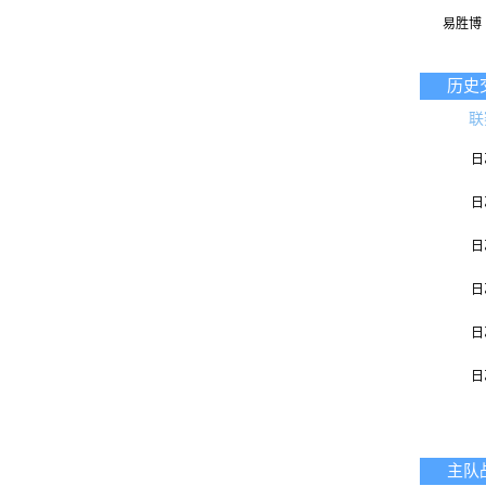
易胜博
历史
联
日
日
日
日
日
日
日
主队