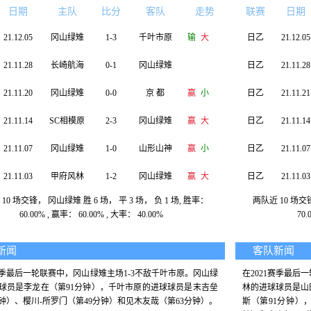
日期
主队
比分
客队
走势
联赛
日期
21.12.05
冈山绿雉
1-3
千叶市原
输
大
日乙
21.12.05
21.11.28
长崎航海
0-1
冈山绿雉
日乙
21.11.28
21.11.20
冈山绿雉
0-0
京 都
赢
小
日乙
21.11.21
21.11.14
SC相模原
2-3
冈山绿雉
赢
大
日乙
21.11.14
21.11.07
冈山绿雉
1-0
山形山神
赢
小
日乙
21.11.07
21.11.03
甲府风林
1-2
冈山绿雉
赢
大
日乙
21.11.03
10 场交锋， 冈山绿雉 胜 6 场， 平 3 场， 负 1 场, 胜率：
两队近 10 场交锋
21.10.31
冈山绿雉
1-1
新泻天鹅
赢
小
日乙
21.10.30
60.00% , 赢率： 60.00% , 大率： 40.00%
70.
21.10.24
水户蜀葵
1-1
冈山绿雉
走
走
日乙
21.10.23
新闻
客队新闻
21.10.17
冈山绿雉
3-0
松本山雅
日乙
21.10.17
1赛季最后一轮联赛中，冈山绿雉主场1-3不敌千叶市原。冈山绿
在2021赛季最后
球员是李龙在（第91分钟），千叶市原的进球球员是末吉垒
21.10.09
东京绿茵
1-2
冈山绿雉
赢
大
林的进球球员是山
日乙
21.10.09
分钟）、樱川-所罗门（第49分钟）和见木友哉（第63分钟）。
斯（第91分钟）