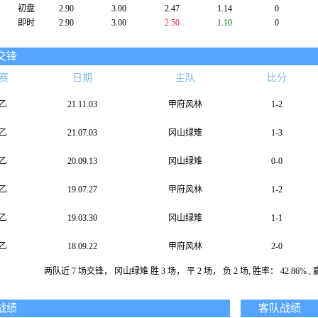
初盘
2.90
3.00
2.47
1.14
0
即时
2.90
3.00
2.50
1.10
0
交锋
赛
日期
主队
比分
乙
21.11.03
甲府风林
1-2
乙
21.07.03
冈山绿雉
1-3
乙
20.09.13
冈山绿雉
0-0
乙
19.07.27
甲府风林
1-2
乙
19.03.30
冈山绿雉
1-1
乙
18.09.22
甲府风林
2-0
两队近 7 场交锋， 冈山绿雉 胜 3 场， 平 2 场， 负 2 场, 胜率： 42.86% , 赢率
乙
18.03.25
冈山绿雉
1-0
战绩
客队战绩