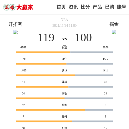
首页
赢家视点
赛事比分
实战版入口
我的业
NBA
开拓者
掘金
2021/11/24 11:00
119
100
vs
技术统计
完
45/89
投篮
36/76
15/39
3分
14/32
14/20
罚球
9/11
44
篮板
37
24
助攻
24
12
抢断
5
7
盖帽
5
18
犯规
15