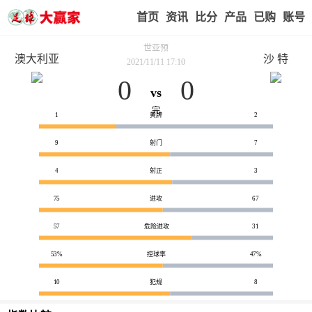
首页
赢家视点
赛事比分
实战版入口
我的业
世亚预
澳大利亚
沙 特
2021/11/11 17:10
0
0
vs
技术统计
完
1
黄牌
2
9
射门
7
4
射正
3
75
进攻
67
57
危险进攻
31
53%
控球率
47%
10
犯规
8