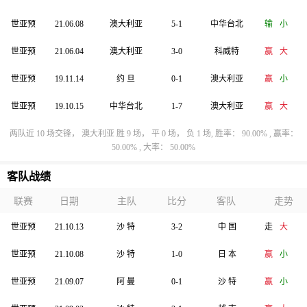
世亚预
21.06.08
澳大利亚
5-1
中华台北
输
小
世亚预
21.06.04
澳大利亚
3-0
科威特
赢
大
世亚预
19.11.14
约 旦
0-1
澳大利亚
赢
小
世亚预
19.10.15
中华台北
1-7
澳大利亚
赢
大
两队近 10 场交锋， 澳大利亚 胜 9 场， 平 0 场， 负 1 场, 胜率： 90.00% , 赢率：
50.00% , 大率： 50.00%
客队战绩
联赛
日期
主队
比分
客队
走势
世亚预
21.10.13
沙 特
3-2
中 国
走
大
世亚预
21.10.08
沙 特
1-0
日 本
赢
小
世亚预
21.09.07
阿 曼
0-1
沙 特
赢
小