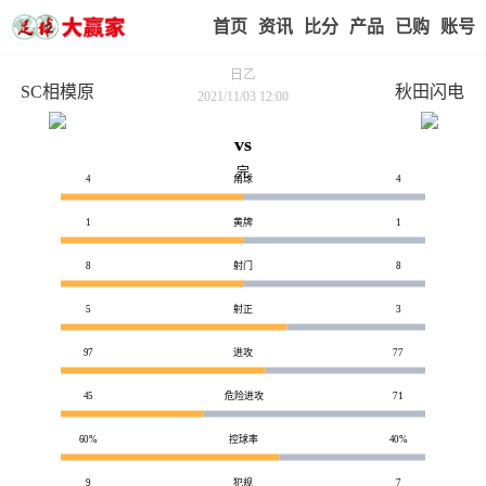
首页
赢家视点
赛事比分
实战版入口
我的业
日乙
SC相模原
秋田闪电
2021/11/03 12:00
vs
技术统计
完
4
角球
4
1
黄牌
1
8
射门
8
5
射正
3
97
进攻
77
45
危险进攻
71
60%
控球率
40%
9
犯规
7