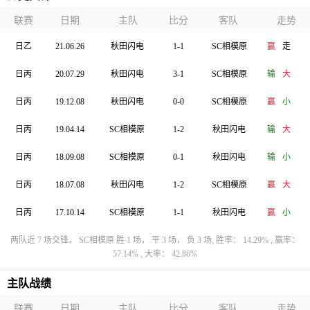
联赛
日期
主队
比分
客队
走势
日乙
21.06.26
秋田闪电
1-1
SC相模原
赢
走
日丙
20.07.29
秋田闪电
3-1
SC相模原
输
大
日丙
19.12.08
秋田闪电
0-0
SC相模原
赢
小
日丙
19.04.14
SC相模原
1-2
秋田闪电
输
大
日丙
18.09.08
SC相模原
0-1
秋田闪电
输
小
日丙
18.07.08
秋田闪电
1-2
SC相模原
赢
大
日丙
17.10.14
SC相模原
1-1
秋田闪电
赢
小
两队近 7 场交锋， SC相模原 胜 1 场， 平 3 场， 负 3 场, 胜率： 14.29% , 赢率：
57.14% , 大率： 42.86%
主队战绩
联赛
日期
主队
比分
客队
走势