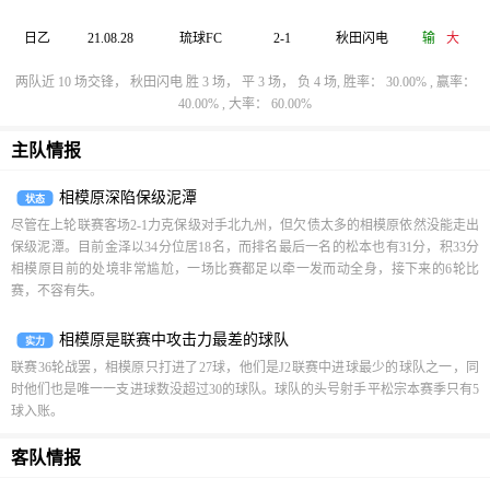
日乙
21.08.28
琉球FC
2-1
秋田闪电
输
大
两队近 10 场交锋， 秋田闪电 胜 3 场， 平 3 场， 负 4 场, 胜率： 30.00% , 赢率：
40.00% , 大率： 60.00%
主队情报
相模原深陷保级泥潭
状态
尽管在上轮联赛客场2-1力克保级对手北九州，但欠债太多的相模原依然没能走出
保级泥潭。目前金泽以34分位居18名，而排名最后一名的松本也有31分，积33分
相模原目前的处境非常尴尬，一场比赛都足以牵一发而动全身，接下来的6轮比
赛，不容有失。
相模原是联赛中攻击力最差的球队
实力
联赛36轮战罢，相模原只打进了27球，他们是J2联赛中进球最少的球队之一，同
时他们也是唯一一支进球数没超过30的球队。球队的头号射手平松宗本赛季只有5
球入账。
客队情报