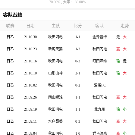
70.00% , 大率： 30.00%
客队战绩
联赛
日期
主队
比分
客队
走势
日乙
21.10.30
秋田闪电
1-1
金泽塞维
走
大
日乙
21.10.23
新泻天鹅
1-2
秋田闪电
赢
大
日乙
21.10.16
秋田闪电
0-2
町田泽维
输
走
日乙
21.10.10
山形山神
2-1
秋田闪电
输
大
日乙
21.10.02
秋田闪电
0-2
爱媛FC
日乙
21.09.26
冈山绿雉
1-1
秋田闪电
赢
大
日乙
21.09.19
秋田闪电
1-1
北九州
输
小
日乙
21.09.11
水户蜀葵
0-3
秋田闪电
赢
大
日乙
21.09.04
秋田闪电
1-0
群马温泉
赢
小