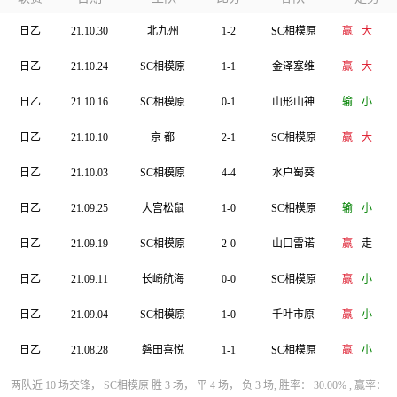
日乙
21.10.30
北九州
1-2
SC相模原
赢
大
日乙
21.10.24
SC相模原
1-1
金泽塞维
赢
大
日乙
21.10.16
SC相模原
0-1
山形山神
输
小
日乙
21.10.10
京 都
2-1
SC相模原
赢
大
日乙
21.10.03
SC相模原
4-4
水户蜀葵
日乙
21.09.25
大宫松鼠
1-0
SC相模原
输
小
日乙
21.09.19
SC相模原
2-0
山口雷诺
赢
走
日乙
21.09.11
长崎航海
0-0
SC相模原
赢
小
日乙
21.09.04
SC相模原
1-0
千叶市原
赢
小
日乙
21.08.28
磐田喜悦
1-1
SC相模原
赢
小
两队近 10 场交锋， SC相模原 胜 3 场， 平 4 场， 负 3 场, 胜率： 30.00% , 赢率：