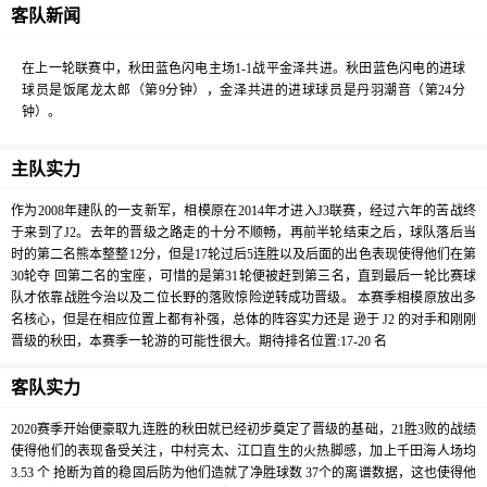
客队新闻
在上一轮联赛中，秋田蓝色闪电主场1-1战平金泽共进。秋田蓝色闪电的进球
球员是饭尾龙太郎（第9分钟），金泽共进的进球球员是丹羽潮音（第24分
钟）。
主队实力
作为2008年建队的一支新军，相模原在2014年才进入J3联赛，经过六年的苦战终
于来到了J2。去年的晋级之路走的十分不顺畅，再前半轮结束之后，球队落后当
时的第二名熊本整整12分，但是17轮过后5连胜以及后面的出色表现使得他们在第
30轮夺 回第二名的宝座，可惜的是第31轮便被赶到第三名，直到最后一轮比赛球
队才依靠战胜今治以及二位长野的落败惊险逆转成功晋级。 本赛季相模原放出多
名核心，但是在相应位置上都有补强，总体的阵容实力还是 逊于 J2 的对手和刚刚
晋级的秋田，本赛季一轮游的可能性很大。期待排名位置:17-20 名
客队实力
2020赛季开始便豪取九连胜的秋田就已经初步奠定了晋级的基础，21胜3败的战绩
使得他们的表现备受关注，中村亮太、江口直生的火热脚感，加上千田海人场均
3.53 个 抢断为首的稳固后防为他们造就了净胜球数 37个的离谱数据，这也使得他