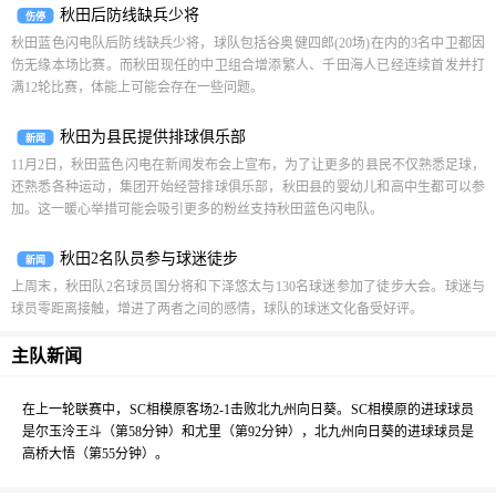
秋田后防线缺兵少将
伤停
秋田蓝色闪电队后防线缺兵少将，球队包括谷奥健四郎(20场)在内的3名中卫都因
伤无缘本场比赛。而秋田现任的中卫组合增添繁人、千田海人已经连续首发并打
满12轮比赛，体能上可能会存在一些问题。
秋田为县民提供排球俱乐部
新闻
11月2日，秋田蓝色闪电在新闻发布会上宣布，为了让更多的县民不仅熟悉足球，
还熟悉各种运动，集团开始经营排球俱乐部，秋田县的婴幼儿和高中生都可以参
加。这一暖心举措可能会吸引更多的粉丝支持秋田蓝色闪电队。
秋田2名队员参与球迷徒步
新闻
上周末，秋田队2名球员国分将和下泽悠太与130名球迷参加了徒步大会。球迷与
球员零距离接触，增进了两者之间的感情，球队的球迷文化备受好评。
主队新闻
在上一轮联赛中，SC相模原客场2-1击败北九州向日葵。SC相模原的进球球员
是尔玉泠王斗（第58分钟）和尤里（第92分钟），北九州向日葵的进球球员是
高桥大悟（第55分钟）。