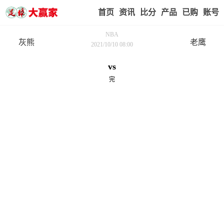
首页
赢家视点
赛事比分
实战版入口
我的业
NBA
灰熊
老鹰
2021/10/10 08:00
vs
完