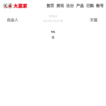
首页
赢家视点
赛事比分
实战版入口
我的业
WNBA
自由人
天猫
2021/05/19 07:00
vs
完