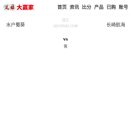
首页
赢家视点
赛事比分
实战版入口
我的业
日乙
水户蜀葵
长崎航海
2021/05/02 13:00
vs
完