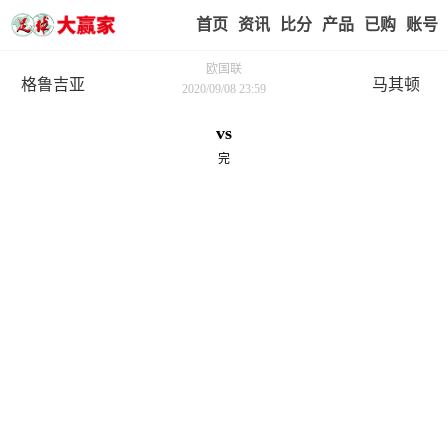
首页
赢家视点
赛事比分
实战版入口
我的业
欧国联
格鲁吉亚
马其顿
2020/09/08 23:59
vs
完