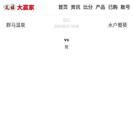
首页
赢家视点
赛事比分
实战版入口
我的业
日乙
群马温泉
水户蜀葵
2020/06/27 18:00
vs
完