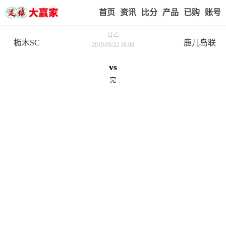
首页
赢家视点
赛事比分
实战版入口
我的业
日乙
枥木SC
鹿儿岛联
2019/09/22 18:00
vs
完