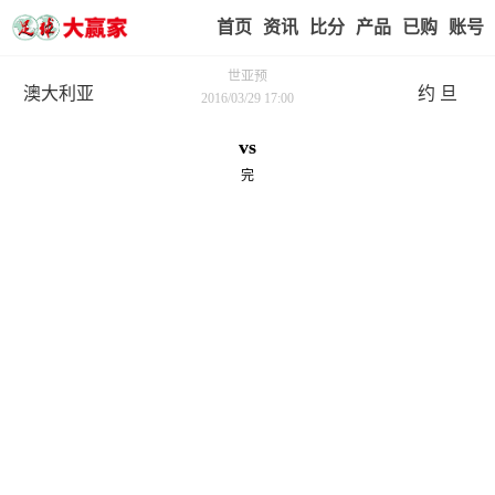
首页
赢家视点
赛事比分
实战版入口
我的业
世亚预
澳大利亚
约 旦
2016/03/29 17:00
vs
完