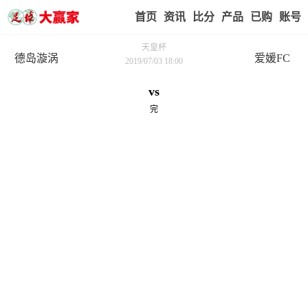
首页
赢家视点
赛事比分
实战版入口
我的业
天皇杯
德岛漩涡
爱媛FC
2019/07/03 18:00
vs
完