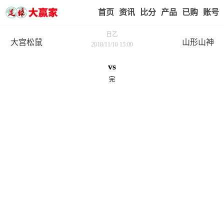
首页
赢家视点
赛事比分
实战版入口
我的业
日乙
大宫松鼠
山形山神
2018/11/10 15:00
vs
完