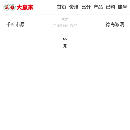
首页
赢家视点
赛事比分
实战版入口
我的业
日乙
千叶市原
德岛漩涡
2018/11/04 13:00
vs
完