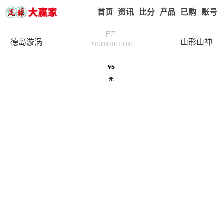
首页
赢家视点
赛事比分
实战版入口
我的业
日乙
德岛漩涡
山形山神
2018/08/18 18:00
vs
完