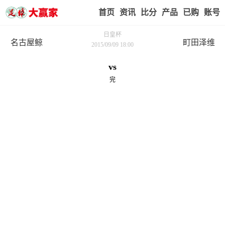
首页
赢家视点
赛事比分
实战版入口
我的业
日皇杯
名古屋鲸
町田泽维
2015/09/09 18:00
vs
完