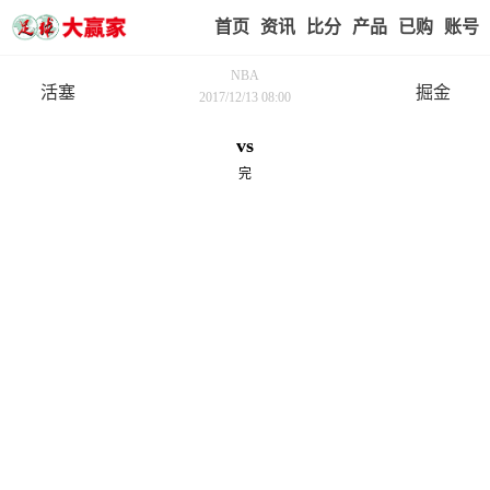
首页
赢家视点
赛事比分
实战版入口
我的业
NBA
活塞
掘金
2017/12/13 08:00
vs
完