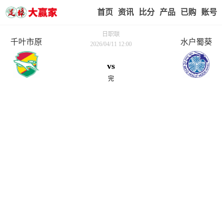
首页
赢家视点
赛事比分
实战版入口
我的业
日职联
千叶市原
水户蜀葵
2026/04/11 12:00
vs
完