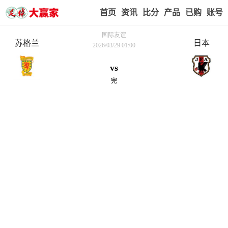
首页
赢家视点
赛事比分
实战版入口
我的业
国际友谊
苏格兰
日本
2026/03/29 01:00
vs
完