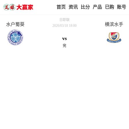
首页
赢家视点
赛事比分
实战版入口
我的业
日职联
水户蜀葵
横滨水手
2026/03/18 18:00
vs
完